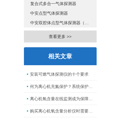
复合式多合一气体探测器
中安点型气体探测器
中安双腔体点型气体探测器（自带声光一体）
查看更多 >>
相关文章
安装可燃气体探测仪的十个要求
何为离心机充氮保护？系统保护措施又是什么？
离心机氧含量在线监测成为保障生产安全的关键技术
购买离心机氧含量分析仪时需要考虑哪些方面？