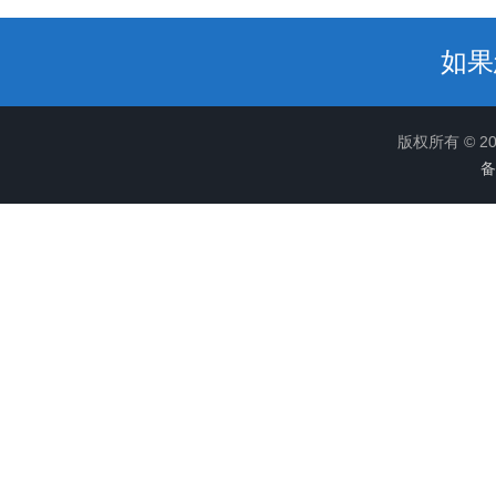
如果
版权所有 © 
备