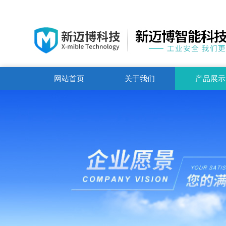
网站首页
关于我们
产品展示