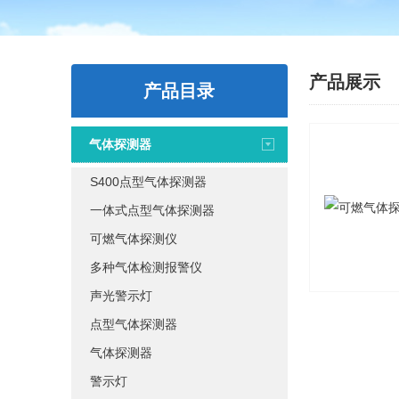
产品展示
产品目录
气体探测器
S400点型气体探测器
一体式点型气体探测器
可燃气体探测仪
多种气体检测报警仪
声光警示灯
点型气体探测器
气体探测器
警示灯