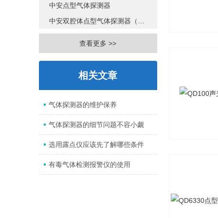
中安点型气体探测器
中安双腔体点型气体探测器（自带声光一体）
查看更多 >>
相关文章
气体探测器的维护保养
气体探测器的细节问题不容小觑
选用露点仪应该先了解哪些条件
有毒气体检测报警仪的使用