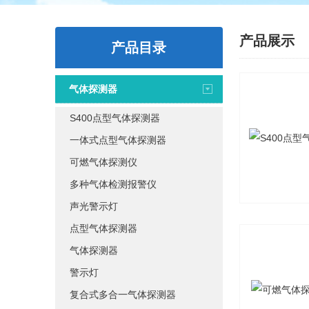
产品展示
产品目录
气体探测器
S400点型气体探测器
一体式点型气体探测器
可燃气体探测仪
多种气体检测报警仪
声光警示灯
点型气体探测器
气体探测器
警示灯
复合式多合一气体探测器