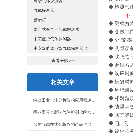
点型气体探测器
◆
检测气
气体探测器
（不
警示灯
◆
采样
复合式多合一气体探测器
◆
测试范
中安点型气体探测器
◆
分 辨 率
◆
测量误差
中安双腔体点型气体探测器（自带声光一体）
◆
状态指示
查看全部 >>
◆
调试方
◆
响应时间
相关文章
◆
恢复时间
◆
环境温度
◆
相对湿度
给出工业气体分析仪的应用领域和未来发展趋势
◆
防爆等级：
哪些因素会影响气体检测仪的检测结果
◆
防护等级
◆
电 源：
窑炉气体在线分析仪的产品优势
◆
输出信