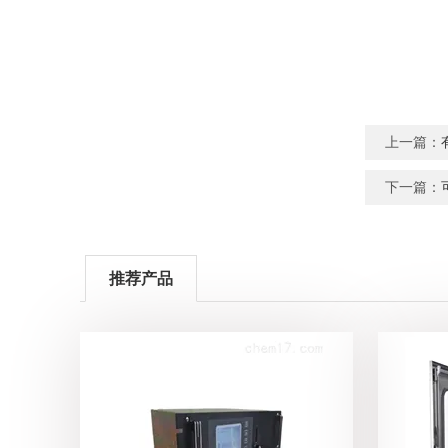
上一篇：
下一篇：
推荐产品