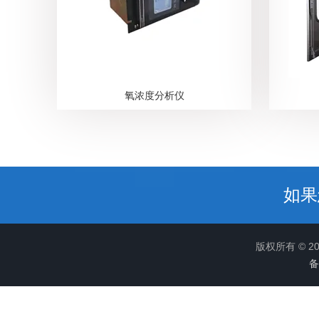
氧浓度分析仪
如果
版权所有 © 
备