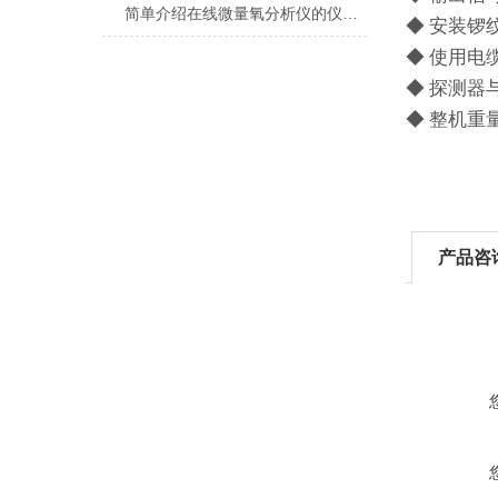
简单介绍在线微量氧分析仪的仪器特点
◆
安装锣纹
◆
使用电
◆
探测器
◆
整机重量
产品咨