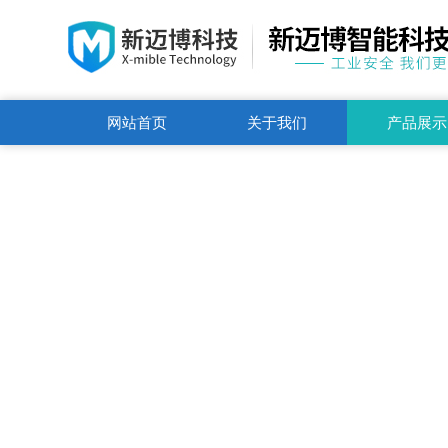
网站首页
关于我们
产品展示