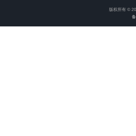
版权所有 © 
备