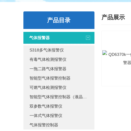
产品展示
产品目录
气体报警器
S318多气体报警仪
有毒气体检测报警仪
一拖二路气体报警器
智能型气体报警控制器
可燃气体检测报警仪
智能型气体报警控制器（液晶显示）
双参数气体报警仪
一体式气体报警仪
气体报警控制器