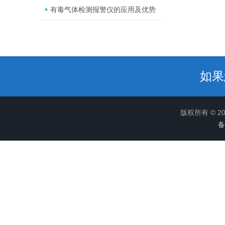
有毒气体检测报警仪的应用及优势
如果
版权所有 © 
备