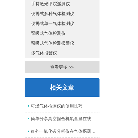
手持激光甲烷遥测仪
便携式多种气体检测仪
便携式单一气体检测仪
泵吸式气体检测仪
泵吸式气体检测报警仪
多气体报警仪
查看更多 >>
相关文章
可燃气体检测仪的使用技巧
简单分享真空捏合机氧含量在线监测应用领域
红外一氧化碳分析仪在气体探测领域的重要性！