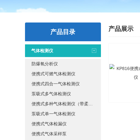
产品展示
产品目录
气体检测仪
防爆氧分析仪
便携式可燃气体检测仪
便携式四合一气体检测仪
泵吸式多气体检测仪
便携式多种气体检测仪（带柔性探杆）
泵吸式单一气体检测仪
便携式气体检漏仪
便携式气体采样泵