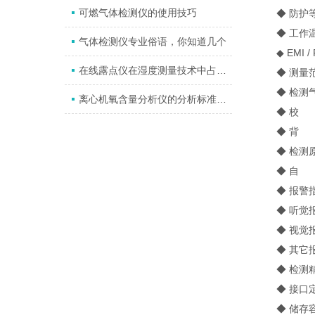
可燃气体检测仪的使用技巧
◆ 防护等级
◆ 工作温度：
气体检测仪专业俗语，你知道几个
◆ EMI / R
在线露点仪在湿度测量技术中占有重要的位置。
◆ 测量范围：
◆ 检测气
离心机氧含量分析仪的分析标准及优势
◆ 校 准
◆ 背 光
◆ 检测原
◆ 自 测
◆ 报警指
◆ 听觉报警
◆ 视觉报警
◆ 其它报
◆ 检测精
◆ 接口定义
◆ 储存容量