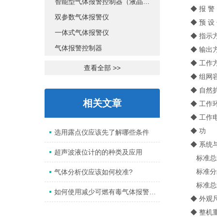
智能型气体报警控制器（液晶显示）
◆ 报 警
双参数气体报警仪
◆ 预 设 值
一体式气体报警仪
◆ 指示方式
气体报警控制器
◆ 输出方式
◆ 工作方
查看全部 >>
◆ 组网容量
◆ 自然扩
相关文章
◆ 工作环境：
◆ 工作电压：
◆ 功 率：
选用露点仪应该先了解哪些条件
◆ 系统与
超声波液位计的的种类及应用
标准总线2线
标准分线3线
气体分析仪应该如何校准?
标准总线4线
如何使用减少可燃有毒气体报警仪发生故障？
◆ 外观尺寸：
◆ 整机重量