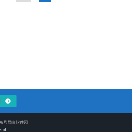
96号晟峰软件园
xml