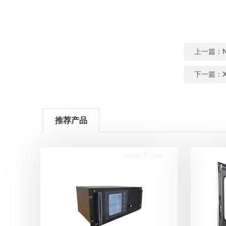
上一篇：
下一篇：
推荐产品