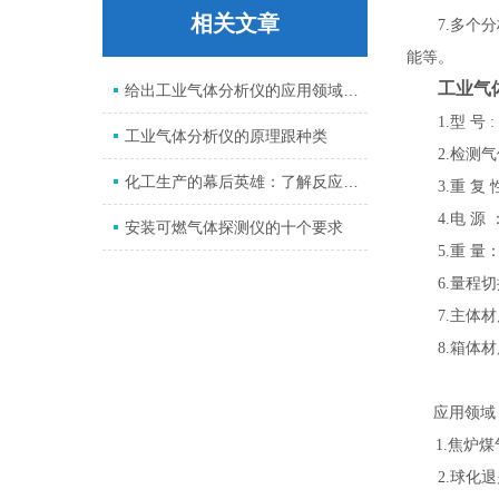
相关文章
7.多个分析
能等。
工业气
给出工业气体分析仪的应用领域和未来发展趋势
1.型 号 : X
工业气体分析仪的原理跟种类
2.检测气体：
化工生产的幕后英雄：了解反应釜氧含量检测仪
3.重 复 性：
4.电 源 ：AC
安装可燃气体探测仪的十个要求
5.重 量：
6.量程切换
7.主体材质：
8.箱体材质：
应用领域
1.焦炉煤
2.球化退