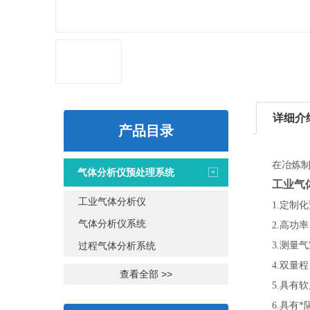
详细介
产品目录
在冶炼制气
气体分析仪预处理系统
工业气
工业气体分析仪
1.定制化
气体分析仪系统
2.高功率
过程气体分析系统
3.测量气
4.双量程
查看全部 >>
5.具有软
6.具有*