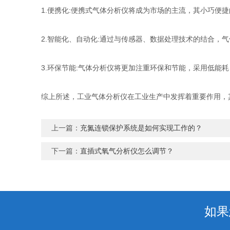
1.便携化:便携式气体分析仪将成为市场的主流，其小巧便
2.智能化、自动化:通过与传感器、数据处理技术的结合，
3.环保节能:气体分析仪将更加注重环保和节能，采用低能
综上所述，工业气体分析仪在工业生产中发挥着重要作用，
上一篇：
充氮连锁保护系统是如何实现工作的？
下一篇：
直插式氧气分析仪怎么调节？
如果