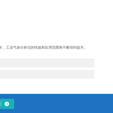
长，工业气体分析仪的性能和应用范围将不断得到提升。