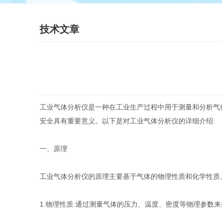
技术文章
工业气体分析仪是一种在工业生产过程中用于测量和分析气
安全具有重要意义。以下是对工业气体分析仪的详细介绍:
一、原理
工业气体分析仪的原理主要基于气体的物理性质和化学性质
1.物理性质:通过测量气体的压力、温度、密度等物理参