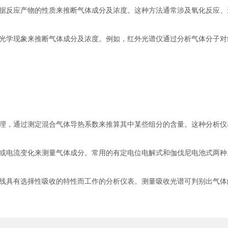
后根据反应产物的性质来推断气体成分及浓度。这种方法通常涉及氧化反应
射等光学现象来推断气体成分及浓度。例如，红外光谱仪通过分析气体分子
的原理，通过测定混合气体导热系数来推算其中某些组分的含量。这种分析
化或电流变化来测量气体成分。常用的有定电位电解式和伽伐尼电池式两种
红外线具有选择性吸收的特性而工作的分析仪表。测量吸收光谱可判别出气