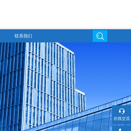
联系我们
邮箱地址
在线交流
6
719816494@qq.com
在线交流