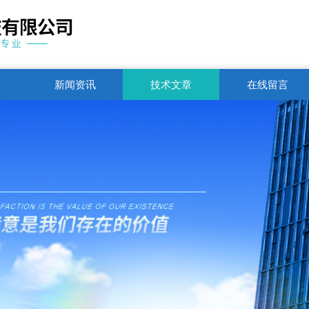
新闻资讯
技术文章
在线留言
联系电话
1751250344