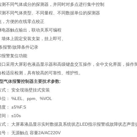
检测不同气体成分的探测器，并同时对多点进行集中控制
探测不同气体类型、不同量程、不同数据单位的探测器
统，方便的在线零点校正
继电器触点输出，联动关系可编程
，墙体上固定安装支架，挂上即可、
0条报警/故障条件记录
和报警复位功能
接口采用大屏彩色液晶显示器和高级键盘交互操作，全中文化界面，操作
自检适应检测，具有较高的可靠性、维护性。
智能型气体报警控制器主要技术参数:
式： 安全现场壁挂式安装
： %LEL、ppm、%VOL
： ±5%F.S
： ≤10s
式： 大屏幕液晶显示实时数据及系统状态LED指示报警或故障状态声音
 无源触点 容量2A/AC220V