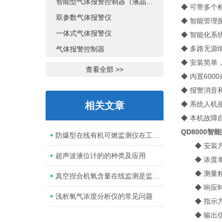
智能型气体报警控制器（液晶显示）
◆ 可带多个
双参数气体报警仪
◆ 智能管理
一体式气体报警仪
◆ 智能化系
◆ 多路无源
气体报警控制器
◆ 安装简单
查看全部 >>
◆ 内置600
◆ 报警消音
相关文章
◆ 系统人机
◆ 本机故障
QD8000
防爆型在线有机可燃监测仪在工作中需要注意的地方
◆ 安装方
超声波液位计的的种类及应用
◆ 浓度单位
◆ 测量精度
真空捏合机氧含量在线监测是监测什么的？
◆ 响应时间
浅析氧气浓度分析仪的常见问题
◆ 指示方
◆ 输出信号：