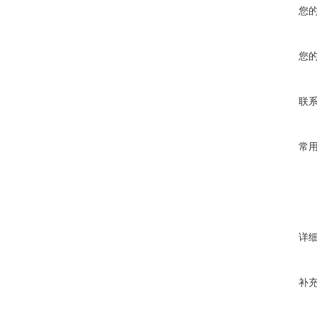
您
您
联
常
详
补