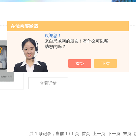
欢迎您！
反应釜氮气保护监测系统
来自局域网的朋友！有什么可以帮
助您的吗？
反应釜氮气保护监测系统 反应釜的充氮
保护与离心机大致相同；特别是加氢工
艺过程 中，必须严格地反复进行抽真
产品产地：马鞍山市
浏览量：4364
空，氮气置换，充分的保证釜内处 于绝
氧状态，且氧含量需控制在 1%VOL 以
查看详情
内；对传感器的使用 寿命、准确性、误
差及响应时间提出了更高的要求
共 1 条记录，当前 1 / 1 页 首页 上一页 下一页 末页