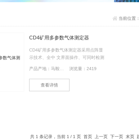
当前位置
CD4矿用多参数气体测定器
CD4矿用多参数气体测定器采用点阵显
示技术、全中 文界面操作、可同时检测
可燃、氧气、一氧化碳和硫 化氢气体，
产品产地：马鞍山市
浏览量：2419
检测结果同时显示在屏幕上、用户可随
时 启动手动操作。标准的USB接口可用
查看详情
于充电和数据传 输及其查询报警结果。
CD4多参数气体测定器可使用于煤矿采
矿安全监 测，化工车间浓度泄漏，制药
车间气体泄漏，电力及 市政管道内作业
安全检测，冶铁炼钢厂区等有害气体 安
全检测
共 1 条记录，当前 1 / 1 页 首页 上一页 下一页 末页