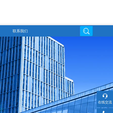
联系我们
邮箱地址
在线交流
6
719816494@qq.com
在线交流