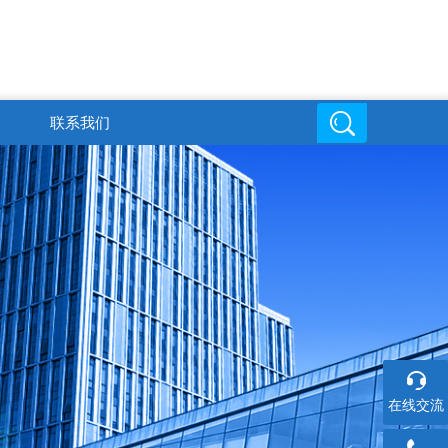
联系我们
邮箱地址
在线交流
6
719816494@qq.com
在线交流