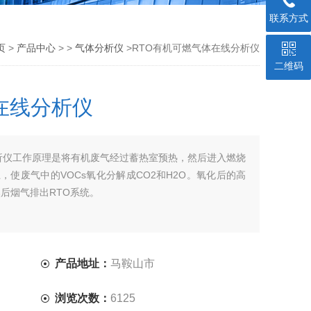
联系方式
页
>
产品中心
> >
气体分析仪
>RTO有机可燃气体在线分析仪
二维码
在线分析仪
析仪工作原理是将有机废气经过蓄热室预热，然后进入燃烧
，使废气中的VOCs氧化分解成CO2和H2O。氧化后的高
后烟气排出RTO系统。
产品地址：
马鞍山市
浏览次数：
6125