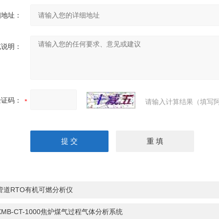
细地址：
充说明：
验证码：
请输入计算结果（填写阿
管道RTO有机可燃分析仪
XMB-CT-1000焦炉煤气过程气体分析系统