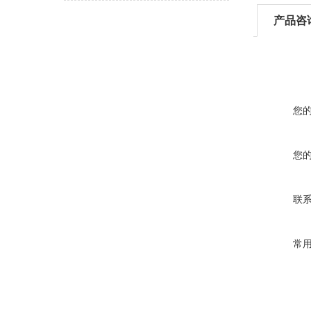
产品咨
您
您
联
常