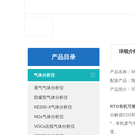
详细介
产品目录
X
产品名称：
气体分析仪
配接产品：
尾气气体分析仪
产品简介：
防爆型气体分析仪
RTO有机可
KE200-X气体分析仪
分解成CO2
NOx气体分析仪
*，有机废
VOCs在线气体分析仪
度。