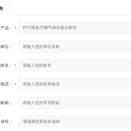
询
产品：
的单位：
的姓名：
系电话：
用邮箱：
省份：