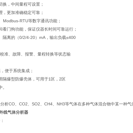
切换，中间量程可设置；
理，更加准确稳定可靠；
2、Modbus-RTU等数字通讯功能；
和看门狗功能，保证仪器长时间可靠运行；
隔离的（0/2/4-20）mA，输出负载≤400
的校准、故障、报警、量程转换等状态输
机箱，便于系统集成；
用隔爆型防爆壳体，可用于1区，2区
中。
分析CO、CO2、SO2、CH4、NH3等气体在多种气体混合物中某一种
C红外线气体分析器
于：