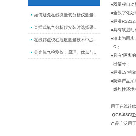
●双量程自动
●全数字化处
如何避免在线微量氧分析仪测量误差？
●标准RS23
直插式氧气分析仪安装时选择采样点的原则是什么？
●具有软启动
●输出为同步、
在线露点仪在湿度测量技术中占有重要的位置。
Ω；
荧光氧气检测仪：原理、优点与应用场景全解析
●具有*隔离
出信号；
●标准19″
●防爆产品采
爆炸性环境
用于在线连续
QGS-08
产品广泛用