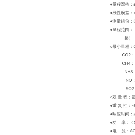
●量程漂移：±1
●线性误差：±
●测量组份：C
●量程范围：
格）
○最小量程：C
CO2：（0
CH4：（0～
NH3：（0
NO：（0～
SO2：（0
○双 量 程：
●重 复 性：≤
●响应时间：≤
●功 率：﹤
●电 源：AC（