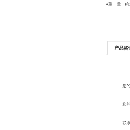
●重 量：约1
产品咨
您
您
联