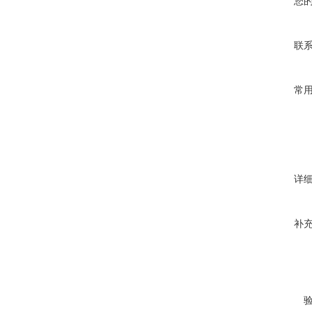
您
联
常
详
补