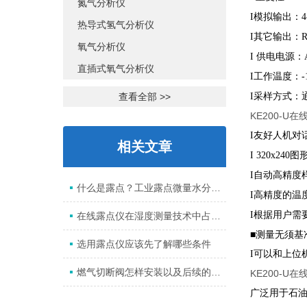
氮气分析仪
模拟输出：
I
热导式氢气分析仪
其它输出：
I
氧气分析仪
供电电源：
I
直插式氧气分析仪
工作温度：
I
-
采样方式：
查看全部 >>
I
KE200-U
友好人机对
I
相关文章
图
I
320x240
自动高精度
I
什么是露点？工业露点微量水分析系统是什么？
高精度的温
I
根据用户需
I
在线露点仪在湿度测量技术中占有重要的位置。
■测量无须基
选用露点仪应该先了解哪些条件
可以和上位
I
燃气切断阀怎样安装以及后续的维护事项
KE200-U
广泛用于石油