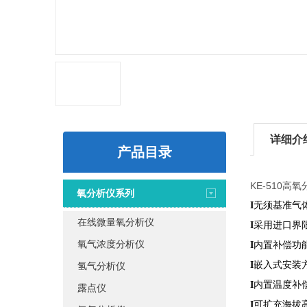
详细介
产品目录
KE-510高
氧分析仪系列
无须基准气
I
在线微量氧分析仪
采用进口界
I
氧气浓度分析仪
内置补偿功
I
嵌入式安装
I
氢气分析仪
内置温度补
I
露点仪
可扩充海拔
I