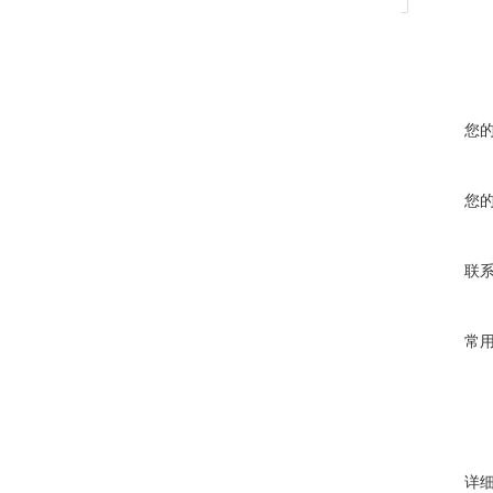
您
您
联
常
详