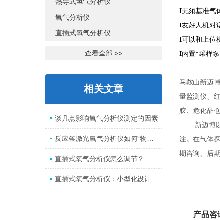
热导式氢气分析仪
I
无须基准气
氧气分析仪
I
友好人机对
直插式氧气分析仪
I
可以和上位
查看全部 >>
I
内置*采样
马鞍山新迈
相关文章
量监测仪、
胶、危化品
谈几点影响氧气分析仪测定的因素
新迈博以市
反应釜激光氧气分析仪如何“物尽其用”？
注。在气体
期咨询、后
直插式氧气分析仪怎么调节？
直插式氧气分析仪：小型化设计背后的大作用
产品咨