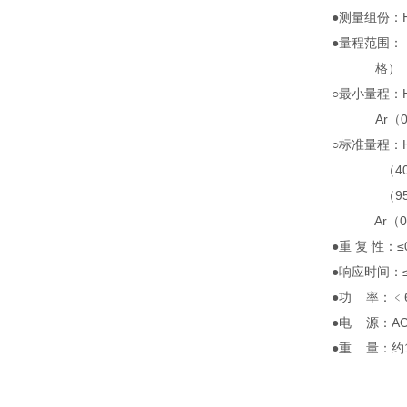
●测量组份：H
●量程范围：
格）
○最小量程：
Ar（0～
○标准量程：H
（40～80
（95～
Ar（0～1
●重 复 性：≤
●响应时间：≤
●功 率：﹤
●电 源：AC（
●重 量：约1