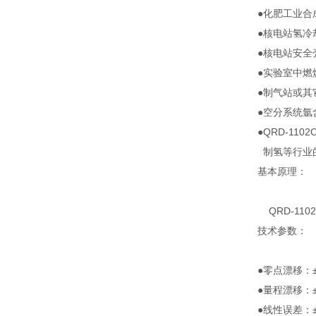
●化肥工业合
●核电站氢冷
●核电站安全
●实验室中燃
●制气站或其
●空分系统氩
●QRD-11
制氢等行业
基本原理：
QRD-11
技术参数：
●零点漂移：±1
●量程漂移：±1
●线性误差：±