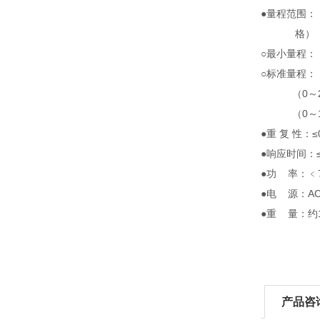
●量程范围：
格）
○最小量程：
○标准量程：（
（0～21）
（0～10
●重 复 性：≤
●响应时间：≤
●功 率：﹤
●电 源：AC（
●重 量：约1
产品咨